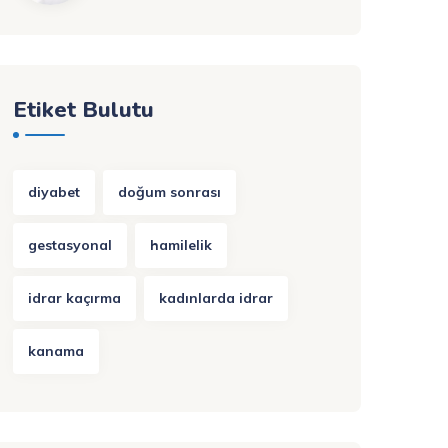
Etiket Bulutu
diyabet
doğum sonrası
gestasyonal
hamilelik
idrar kaçırma
kadınlarda idrar
kanama