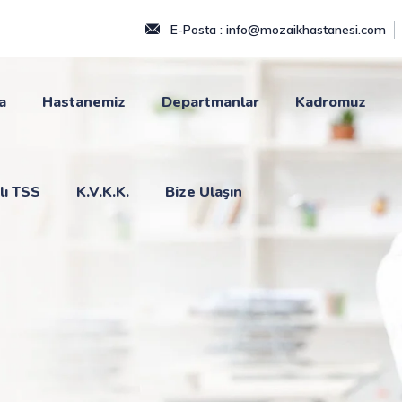
E-Posta : info@mozaikhastanesi.com
a
Hastanemiz
Departmanlar
Kadromuz
lı TSS
K.V.K.K.
Bize Ulaşın