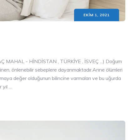
EKIM 1, 2021
TAÇ MAHAL - HİNDİSTAN , TÜRKİYE , İSVEÇ ...) Doğum
i billinen, önlenebilir sebeplere dayanmaktadır.Anne ölümleri
ılmaya değer olduğunun bilincine varmaları ve bu uğurda
 yıl …