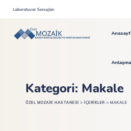
Skip
Laboratuvar Sonuçları
to
content
Anasayf
Anlaşma
Kategori: Makale
ÖZEL MOZAIK HASTANESI
>
İÇERIKLER
>
MAKALE