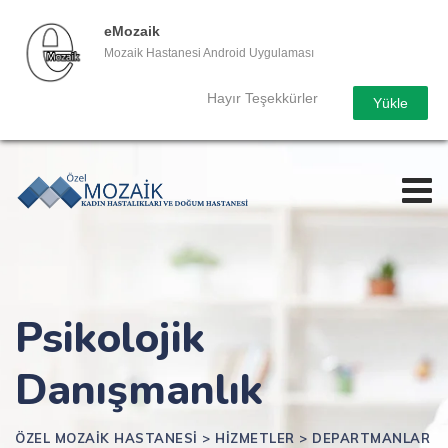
eMozaik
Mozaik Hastanesi Android Uygulaması
Hayır Teşekkürler
Yükle
Skip
to
content
Psikolojik
Danışmanlık
ÖZEL MOZAIK HASTANESI
>
HIZMETLER
>
DEPARTMANLAR