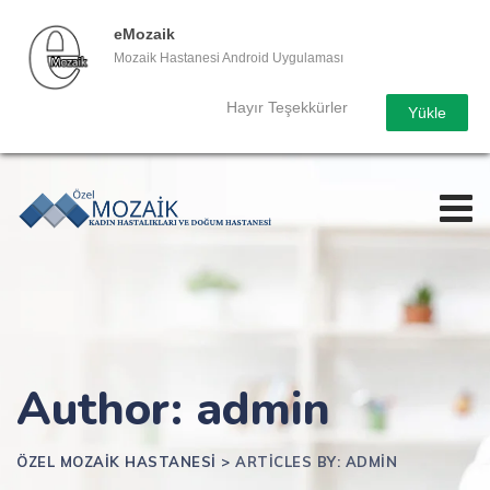
eMozaik
Mozaik Hastanesi Android Uygulaması
Hayır Teşekkürler
Yükle
Skip
to
content
Author: admin
ÖZEL MOZAIK HASTANESI
>
ARTICLES BY: ADMIN