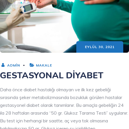
EYLÜL 30, 2021
ADMIN
MAKALE
GESTASYONAL DİYABET
Daha önce diabet hastalığı olmayan ve ilk kez gebeliği
sırasında şeker metabolizmasında bozukluk görülen hastalar
gestasyonel diabet olarak tanımlanır. Bu amaçla gebeliğin 24
ila 28 haftaları arasında “50 gr. Glukoz Tarama Testi” uygulanır.
Bu test için herhangi bir saatte, aç veya tok olmasına
bakılmaksızın 50 gr. Glukoz içeren su içirildikten…